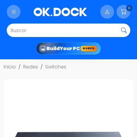
0
Build
Your PC
NUEVO
Inicio
Redes
Switches