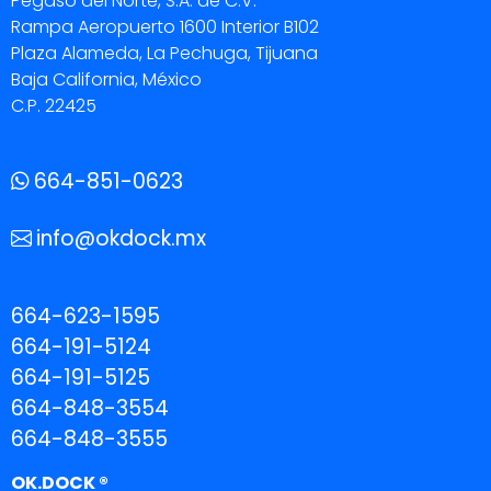
Pegaso del Norte, S.A. de C.V.
Rampa Aeropuerto 1600 Interior B102
Plaza Alameda, La Pechuga, Tijuana
Baja California, México
C.P. 22425
664-851-0623
info@okdock.mx
664-623-1595
664-191-5124
664-191-5125
664-848-3554
664-848-3555
OK.DOCK ®