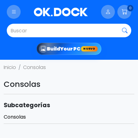
0
Build
Your PC
NUEVO
Inicio
Consolas
Consolas
Subcategorías
Consolas