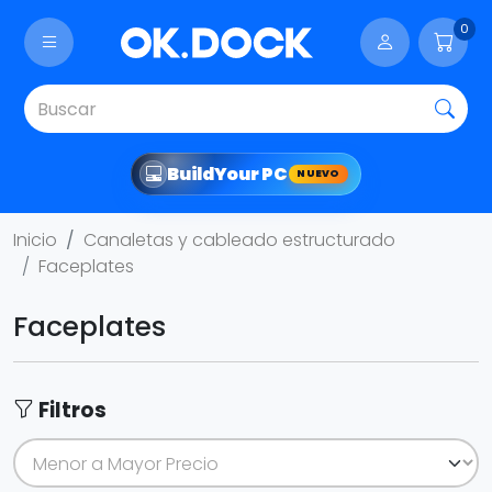
0
Build
Your PC
NUEVO
Inicio
Canaletas y cableado estructurado
Faceplates
Faceplates
Filtros