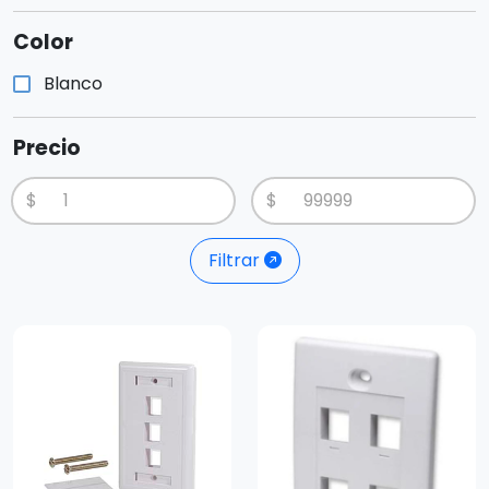
Color
Blanco
Precio
$
$
Filtrar