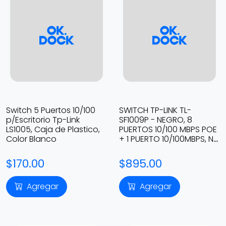
Switch 5 Puertos 10/100
SWITCH TP-LINK TL-
p/Escritorio Tp-Link
SF1009P - NEGRO, 8
LS1005, Caja de Plastico,
PUERTOS 10/100 MBPS POE
Color Blanco
+ 1 PUERTO 10/100MBPS, NO
ADMINISTRABLE 10/100MBPS
POE
$170.00
$895.00
Agregar
Agregar