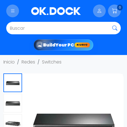
0
Build
Your PC
NUEVO
Inicio
Redes
Switches