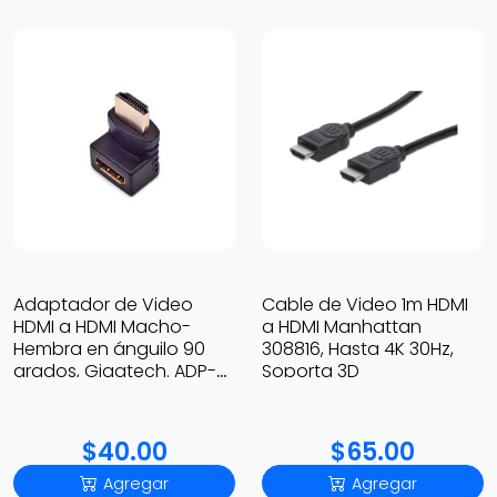
Adaptador de Video
Cable de Video 1m HDMI
HDMI a HDMI Macho-
a HDMI Manhattan
Hembra en ánguilo 90
308816, Hasta 4K 30Hz,
grados, Gigatech. ADP-
Soporta 3D
007
$40.00
$65.00
Agregar
Agregar