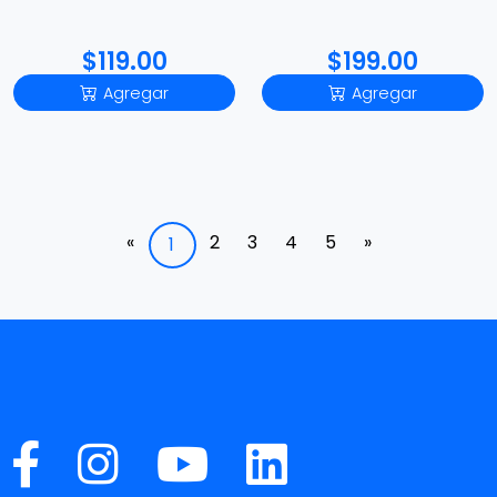
iPod/iPhone/iPad
$119.00
$199.00
Agregar
Agregar
«
2
3
4
5
»
1