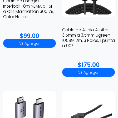
Cable de Energía
Interlock 1.8m NEMA 5-15P
a C13, Manhattan 300179,
Color Negro
Cable de Audio Auxiliar
$99.00
3.5mm a 3.5mm Ugreen
10599, 2m, 3 Polos, 1 punta
Agregar
a 90°
$175.00
Agregar