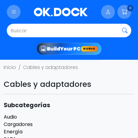
0
Build
Your PC
NUEVO
Inicio
Cables y adaptadores
Cables y adaptadores
Subcategorías
Audio
Cargadores
Energía