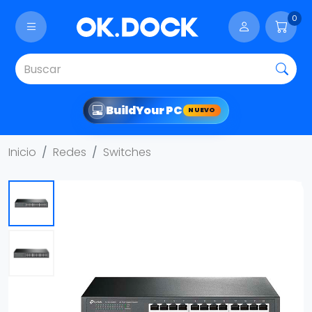
0
Build
Your PC
NUEVO
Inicio
Redes
Switches