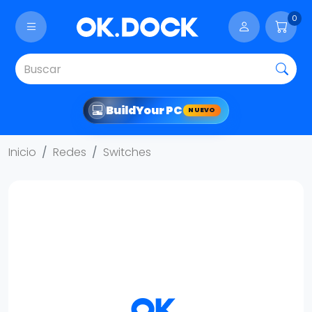
0
Build
Your PC
NUEVO
Inicio
Redes
Switches