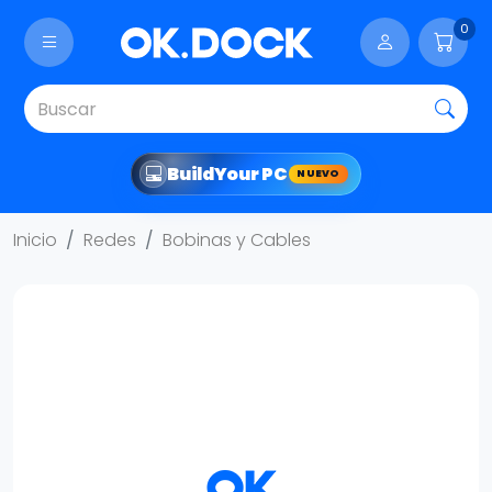
0
Build
Your PC
NUEVO
Inicio
Redes
Bobinas y Cables