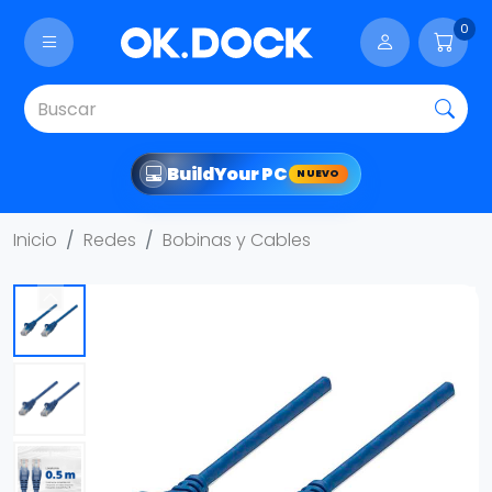
0
Build
Your PC
NUEVO
Inicio
Redes
Bobinas y Cables