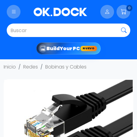
0
Build
Your PC
NUEVO
Inicio
Redes
Bobinas y Cables