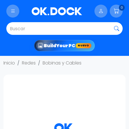
0
Build
Your PC
NUEVO
Inicio
Redes
Bobinas y Cables