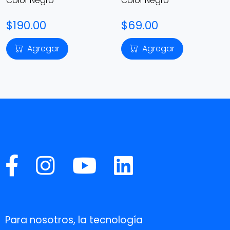
Color Negro
Color Negro
$190.00
$69.00
Agregar
Agregar
Para nosotros, la tecnología