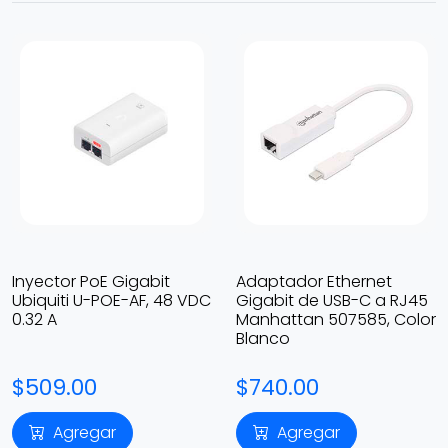
Inyector PoE Gigabit
Adaptador Ethernet
Ubiquiti U-POE-AF, 48 VDC
Gigabit de USB-C a RJ45
0.32 A
Manhattan 507585, Color
Blanco
$509.00
$740.00
Agregar
Agregar