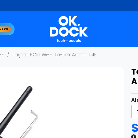
UEVO
Fi
Tarjeta PCIe Wi-Fi Tp-Link Archer T4E
T
A
Al