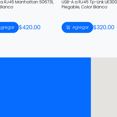
 a RJ45 Manhattan 506731,
USB-A a RJ45 Tp-Link UE300
 Blanco
Plegable, Color Blanco
$420.00
$320.00
Agregar
Agregar