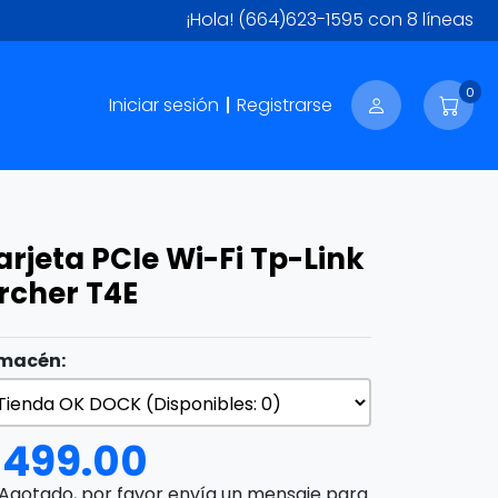
¡Hola!
(664)623-1595
con 8 líneas
0
Iniciar sesión
Registrarse
arjeta PCIe Wi-Fi Tp-Link
rcher T4E
macén:
$
499.00
Agotado, por favor envía un mensaje para