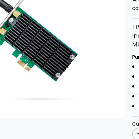
co
TP
In
Mb
Pu
Ca