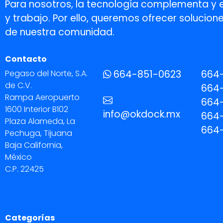
Para nosotros, la tecnología complementa y 
y trabajo. Por ello, queremos ofrecer soluci
de nuestra comunidad.
Contacto
Pegaso del Norte, S.A.
664-851-0623
664
de C.V.
664-
Rampa Aeropuerto
664-
1600 Interior B102
info@okdock.mx
664
Plaza Alameda, La
664
Pechuga, Tijuana
Baja California,
México
C.P. 22425
Categorías