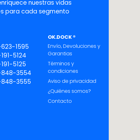
enriquece nuestras vidas
ones para cada segmento
OK.DOCK ®
-623-1595
Envío, Devoluciones y
Garantias
191-5124
191-5125
Términos y
condiciones
-848-3554
-848-3555
Aviso de privacidad
¿Quiénes somos?
Contacto