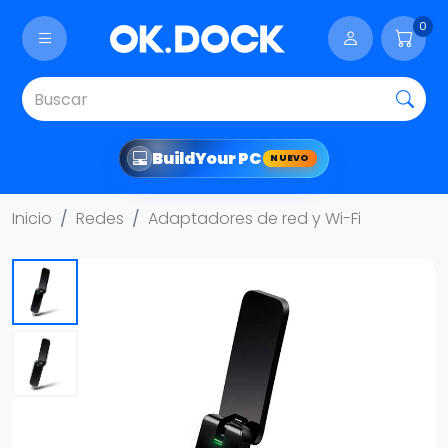
0
Build
Your PC
NUEVO
Inicio
Redes
Adaptadores de red y Wi-Fi