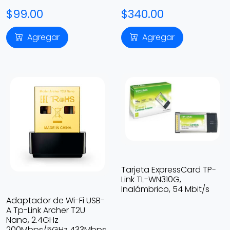
$99.00
$340.00
Agregar
Agregar
Tarjeta ExpressCard TP-
Link TL-WN310G,
Inalámbrico, 54 Mbit/s
Adaptador de Wi-Fi USB-
A Tp-Link Archer T2U
Nano, 2.4GHz
200Mbps/5GHz 433Mbps