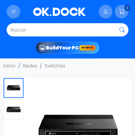
0
Build
Your PC
NUEVO
Inicio
Redes
Switches