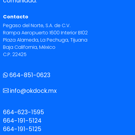
comunidad.
Contacto
Pegaso del Norte, S.A. de C.V.
Rampa Aeropuerto 1600 Interior B102
Plaza Alameda, La Pechuga, Tijuana
Baja California, México
C.P. 22425
664-851-0623
info@okdock.mx
664-623-1595
664-191-5124
664-191-5125