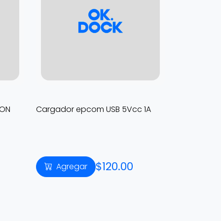
ION
Cargador epcom USB 5Vcc 1A
$120.00
Agregar