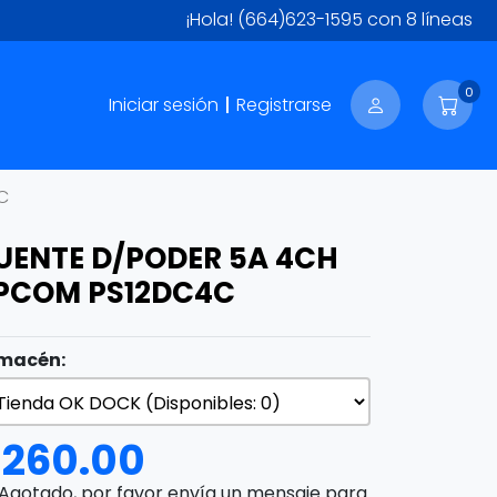
¡Hola!
(664)623-1595
con 8 líneas
0
Iniciar sesión
Registrarse
C
UENTE D/PODER 5A 4CH
PCOM PS12DC4C
macén:
$
260.00
Agotado, por favor envía un mensaje para