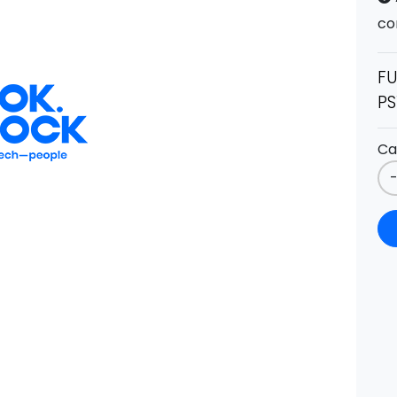
co
F
P
Ca