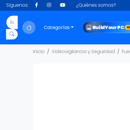
Síguenos:
¿Quiénes somos?
Categorías
Build
Your PC
N
Inicio
Videovigilancia y Seguridad
Fue