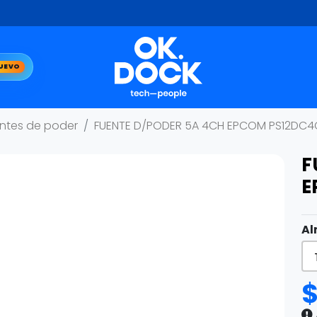
UEVO
ntes de poder
FUENTE D/PODER 5A 4CH EPCOM PS12DC4
F
E
Al