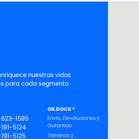
enriquece nuestras vidas
ones para cada segmento
OK.DOCK ®
-623-1595
Envío, Devoluciones y
Garantias
191-5124
191-5125
Términos y