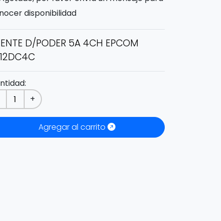
nocer disponibilidad
UENTE D/PODER 5A 4CH EPCOM
S12DC4C
ntidad:
-
+
Agregar al carrito