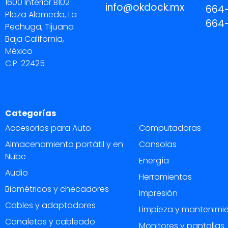
1600 Interior B102
info@okdock.mx
664
Plaza Alameda, La
664
Pechuga, Tijuana
Baja California,
México
C.P. 22425
Categorías
Accesorios para Auto
Computadoras
Almacenamiento portátil y en
Consolas
Nube
Energía
Audio
Herramientas
Biométricos y checadores
Impresión
Cables y adaptadores
Limpieza y mantenimi
Canaletas y cableado
Monitores y pantallas