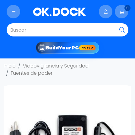
0
Build
Your PC
NUEVO
Inicio
Videovigilancia y Seguridad
Fuentes de poder