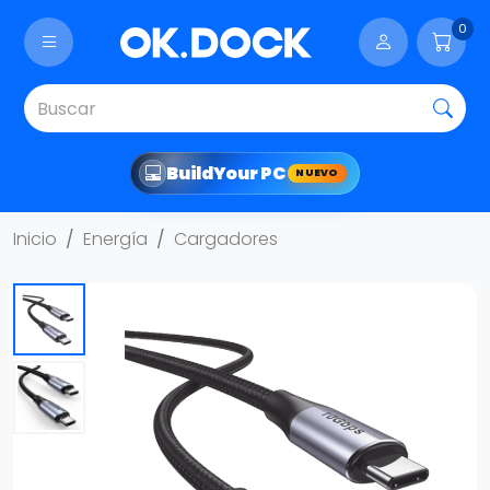
0
Build
Your PC
NUEVO
Inicio
Energía
Cargadores