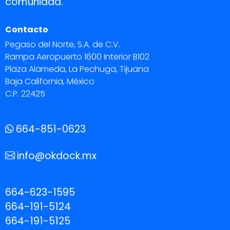
comunidad.
Contacto
Pegaso del Norte, S.A. de C.V.
Rampa Aeropuerto 1600 Interior B102
Plaza Alameda, La Pechuga, Tijuana
Baja California, México
C.P. 22425
664-851-0623
info@okdock.mx
664-623-1595
664-191-5124
664-191-5125