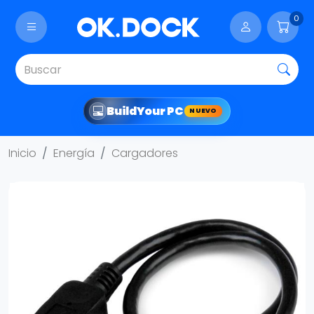
0
Build
Your PC
NUEVO
Inicio
Energía
Cargadores