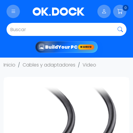
0
Build
Your PC
NUEVO
Inicio
Cables y adaptadores
Video