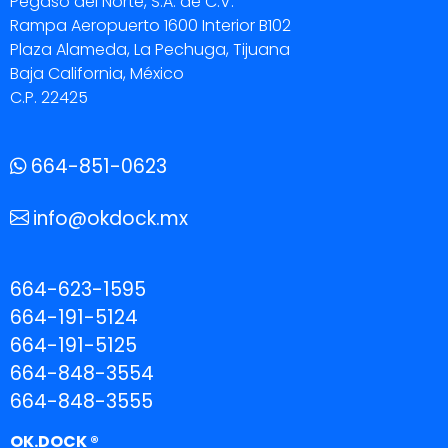
Pegaso del Norte, S.A. de C.V.
Rampa Aeropuerto 1600 Interior B102
Plaza Alameda, La Pechuga, Tijuana
Baja California, México
C.P. 22425
664-851-0623
info@okdock.mx
664-623-1595
664-191-5124
664-191-5125
664-848-3554
664-848-3555
OK.DOCK ®