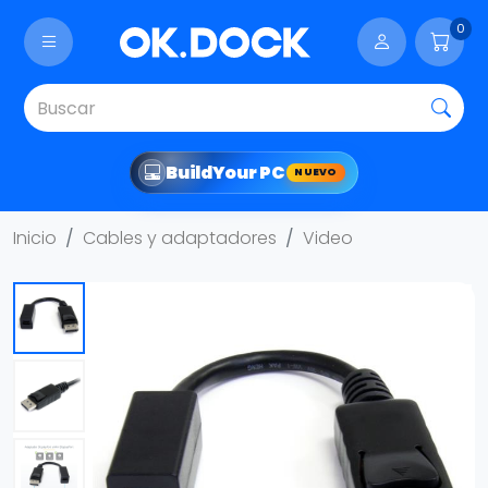
0
Build
Your PC
NUEVO
Inicio
Cables y adaptadores
Video