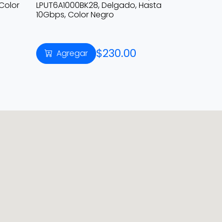
Color
LPUT6A1000BK28, Delgado, Hasta
10Gbps, Color Negro
$230.00
Agregar