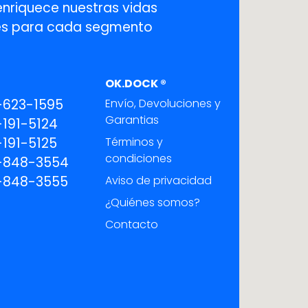
enriquece nuestras vidas
ones para cada segmento
OK.DOCK ®
-623-1595
Envío, Devoluciones y
Garantias
191-5124
191-5125
Términos y
condiciones
-848-3554
-848-3555
Aviso de privacidad
¿Quiénes somos?
Contacto