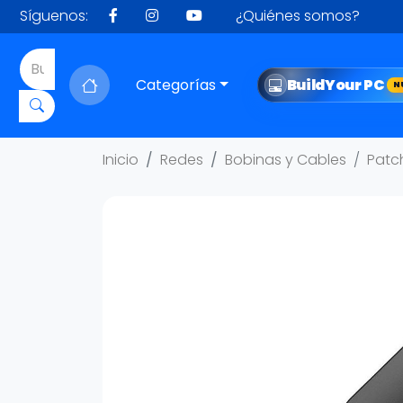
Síguenos:
¿Quiénes somos?
Categorías
Build
Your PC
N
Inicio
Redes
Bobinas y Cables
Patc