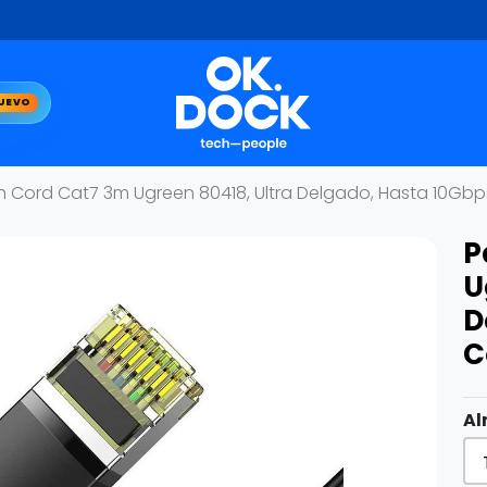
UEVO
h Cord Cat7 3m Ugreen 80418, Ultra Delgado, Hasta 10Gbp
P
U
D
C
Al