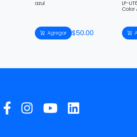
azul
LP-UT
Color 
$50.00
Agregar