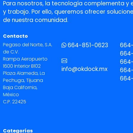
Para nosotros, la tecnología complementa y 
y trabajo. Por ello, queremos ofrecer soluci
de nuestra comunidad.
Contacto
Pegaso del Norte, S.A.
664-851-0623
664
de C.V.
664-
Rampa Aeropuerto
664-
1600 Interior B102
info@okdock.mx
664
Plaza Alameda, La
664
Pechuga, Tijuana
Baja California,
México
C.P. 22425
Categorías