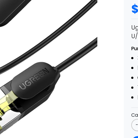
Ug
U/
Pu
Ca