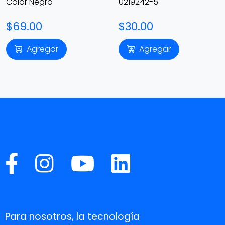
Color Negro
0219242-5
$69.00
$30.00
Agregar
Agregar
Para nosotros, la tecnología