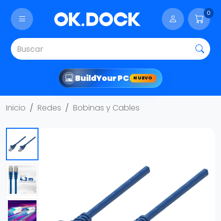
0
Build
Your PC
NUEVO
Inicio
Redes
Bobinas y Cables