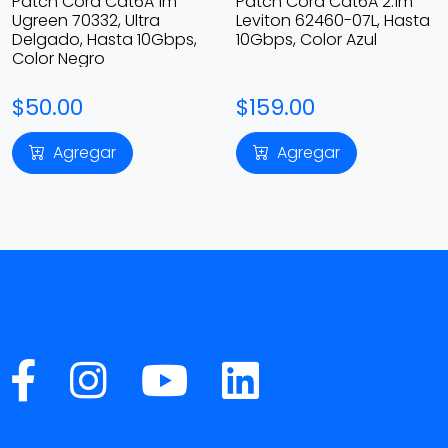
Patch Cord Cat6A 1m
Patch Cord Cat6A 2.1m
Ugreen 70332, Ultra
Leviton 62460-07L, Hasta
Delgado, Hasta 10Gbps,
10Gbps, Color Azul
Color Negro
$50.00
$159.00
Agregar
Agregar