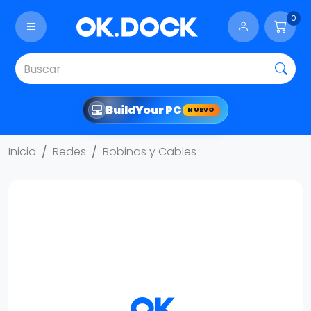
0
Build
Your PC
NUEVO
Inicio
Redes
Bobinas y Cables