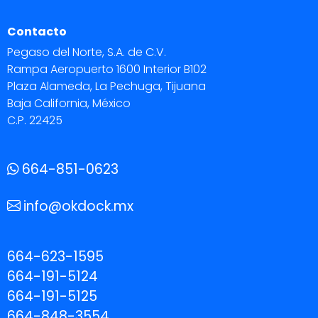
Contacto
Pegaso del Norte, S.A. de C.V.
Rampa Aeropuerto 1600 Interior B102
Plaza Alameda, La Pechuga, Tijuana
Baja California, México
C.P. 22425
664-851-0623
info@okdock.mx
664-623-1595
664-191-5124
664-191-5125
664-848-3554