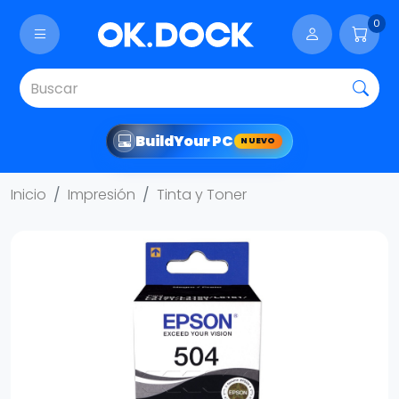
0
Build
Your PC
NUEVO
Inicio
Impresión
Tinta y Toner