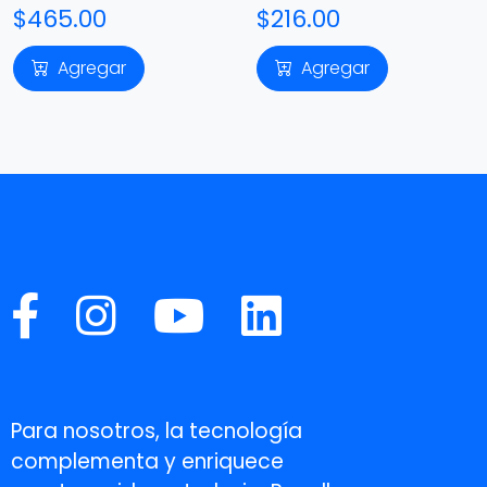
$465.00
$216.00
Agregar
Agregar
Para nosotros, la tecnología
complementa y enriquece