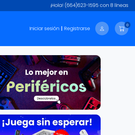
¡Hola!
(664)623-1595
con 8 líneas
0
Iniciar sesión
Registrarse