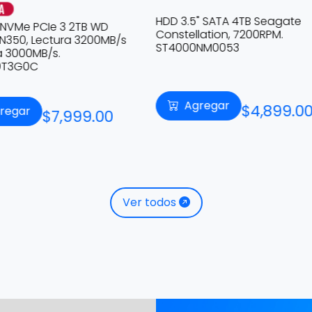
.5" SATA 4TB Seagate
llation, 7200RPM.
DISCO DURO 1TB 7200 HITAC
00NM0053
Agregar
$4,899.00
Agregar
$449.00
Ver todos