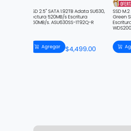
HDD 3
Adata SU630,
SSD M.2 NVMe PCIe 3 2TB WD
Conste
tura
Green SN350, Lectura 3200MB/s
ST40
T92Q-R
Escritura 3000MB/s.
WDS200T3G0C
Agregar
99.00
$7,999.00