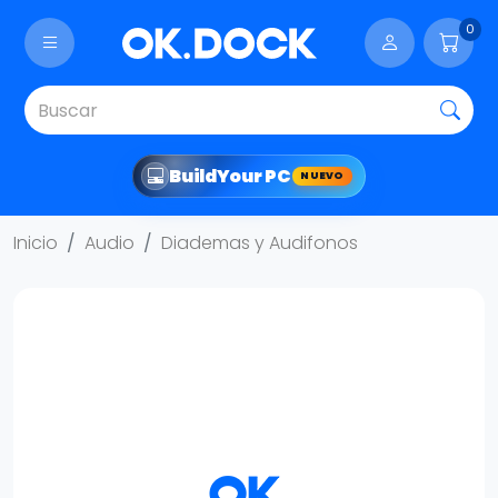
0
Build
Your PC
NUEVO
Inicio
Audio
Diademas y Audifonos