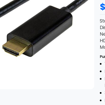
St
Di
Ne
HD
M
Pu