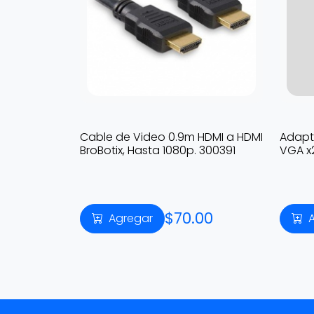
Cable de Video 0.9m HDMI a HDMI
Adapt
BroBotix, Hasta 1080p. 300391
VGA x
$70.00
Agregar