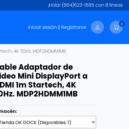
¡Hola!
(664)623-1595
con 8 líneas
0
Iniciar sesión
Registrarse
artech, 4K 30Hz. MDP2HDMM1MB
able Adaptador de
ideo Mini DisplayPort a
DMI 1m Startech, 4K
0Hz. MDP2HDMM1MB
macén: