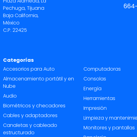
Plaza Alameda, La
664
Pechuga, Tijuana
Baja California,
México
C.P. 22425
Categorías
Accesorios para Auto
Computadoras
Almacenamiento portátil y en
Consolas
Nube
Energía
Audio
Herramientas
Biométricos y checadores
Impresión
Cables y adaptadores
Limpieza y mantenimi
Canaletas y cableado
Monitores y pantallas
estructurado