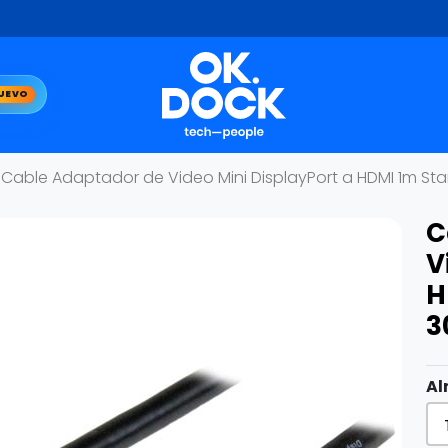
UEVO
Cable Adaptador de Video Mini DisplayPort a HDMI 1m St
C
V
H
3
Al