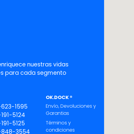
enriquece nuestras vidas
ones para cada segmento
OK.DOCK ®
-623-1595
Envío, Devoluciones y
Garantias
191-5124
191-5125
Términos y
condiciones
-848-3554