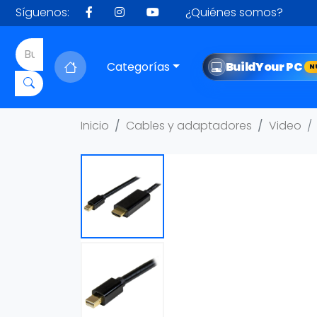
Síguenos:
¿Quiénes somos?
Categorías
Build
Your PC
N
Inicio
Cables y adaptadores
Video