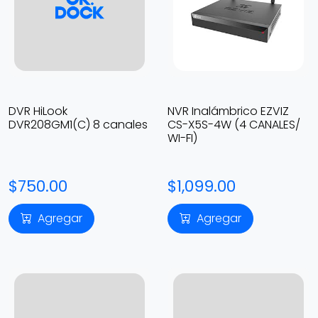
DVR HiLook
NVR Inalámbrico EZVIZ
DVR208GM1(C) 8 canales
CS-X5S-4W (4 CANALES/
WI-FI)
$750.00
$1,099.00
Agregar
Agregar