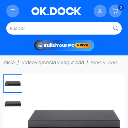
0
Build
Your PC
NUEVO
Inicio
Videovigilancia y Seguridad
NVRs y DVRs