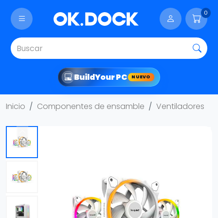
0
Build
Your PC
NUEVO
Inicio
Componentes de ensamble
Ventiladores