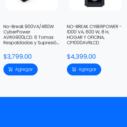
No-Break 900VA/480W
NO-BREAK CYBERPOWER -
CyberPower
1000 VA, 600 W, 8 H,
AVRG900LCD. 6 Tomas
HOGAR Y OFICINA,
Respaldadas y Supresión
CP1000AVRLCD
d/P. + 6 con Supresión
d/P., RJ11, LCD
$3,799.00
$4,399.00
Agregar
Agregar