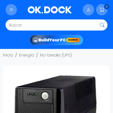
0
Build
Your PC
NUEVO
Inicio
Energía
No-breaks (UPS)