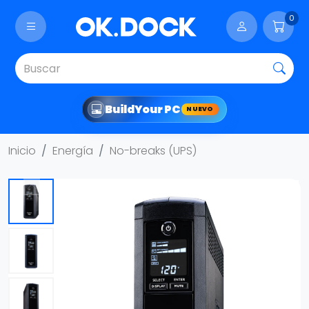
0
Build
Your PC
NUEVO
Inicio
Energía
No-breaks (UPS)