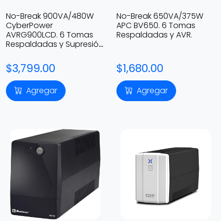
No-Break 900VA/480W
No-Break 650VA/375W
CyberPower
APC BV650. 6 Tomas
AVRG900LCD. 6 Tomas
Respaldadas y AVR.
Respaldadas y Supresión
d/P. + 6 con Supresión
d/P., RJ11, LCD
$3,799.00
$1,680.00
Agregar
Agregar