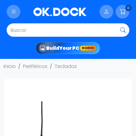
0
Build
Your PC
NUEVO
Inicio
Periféricos
Teclados