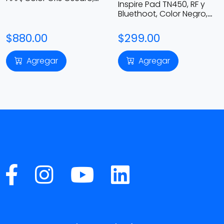
Inspire Pad TN450, RF y
Español 920-007123
Bluethoot, Color Negro,
Español
$880.00
$299.00
Agregar
Agregar