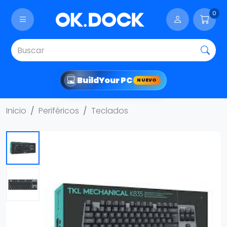
0
Build
Your PC
NUEVO
Inicio
Periféricos
Teclados