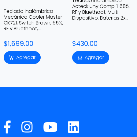
Teclado Inalámbrico
Acteck Uny Comp Ti685,
Teclado Inalámbrico
RF y Bluethoot, Multi
Mecánico Cooler Master
Dispositivo, Baterias 2x
CK721, Switch Brown, 65%,
AAA, Color Blanco,
RF y Bluethoot,
Español
Recargable, RGB, Color
Blanco
$1,699.00
$430.00
Agregar
Agregar