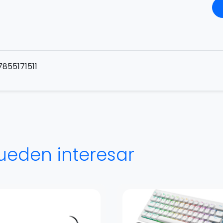
7855171511
ueden interesar