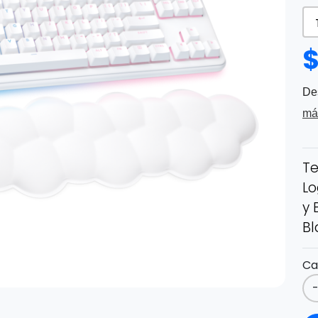
De
má
Te
Lo
y 
Bl
Ca