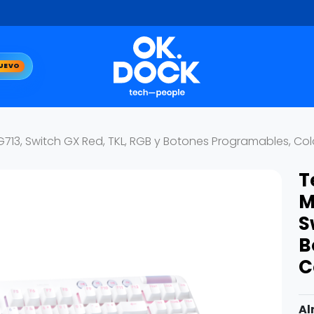
UEVO
13, Switch GX Red, TKL, RGB y Botones Programables, Colo
T
M
S
B
C
Al