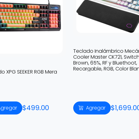
Teclado Inalámbrico Mecá
Cooler Master CK721, Switc
Brown, 65%, RF y Bluethoot,
Recargable, RGB, Color Bla
do XPG SEEKER RGB Mera
$499.00
$1,699.0
Agregar
Agregar