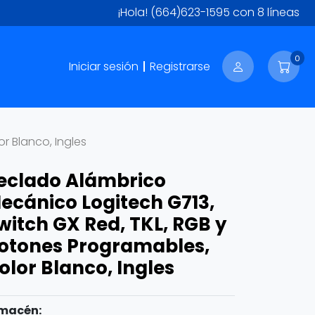
¡Hola!
(664)623-1595
con 8 líneas
0
Iniciar sesión
Registrarse
r Blanco, Ingles
eclado Alámbrico
ecánico Logitech G713,
witch GX Red, TKL, RGB y
otones Programables,
olor Blanco, Ingles
macén: