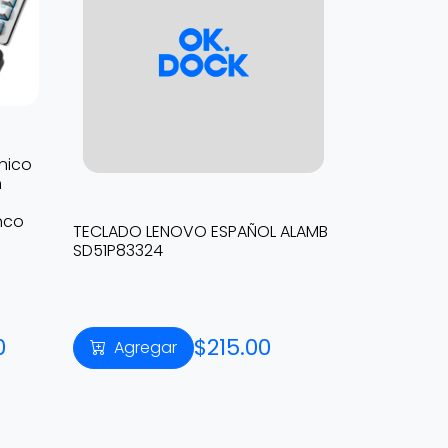
nico
h
nco
TECLADO LENOVO ESPAÑOL ALAMB
SD51P83324
0
$215.00
Agregar