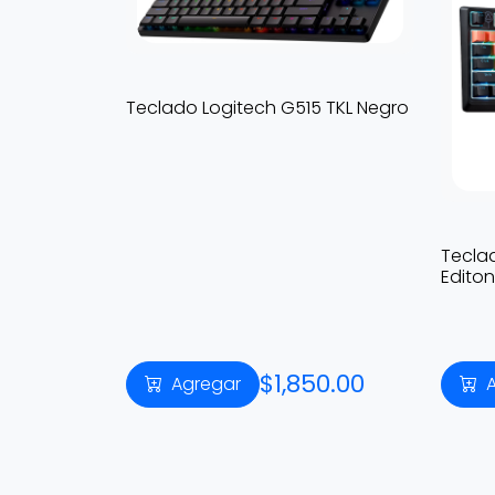
Teclado Logitech G515 TKL Negro
Tecla
Editon
$1,850.00
Agregar