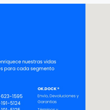
enriquece nuestras vidas
ones para cada segmento
OK.DOCK ®
-623-1595
Envío, Devoluciones y
Garantias
191-5124
Términos y