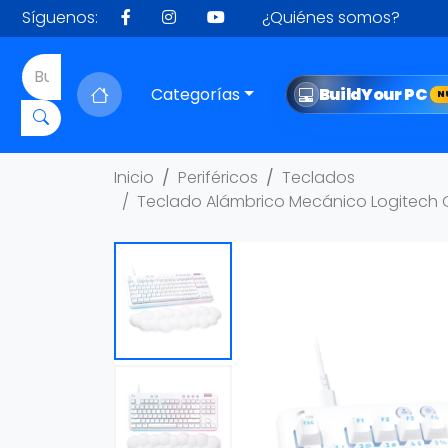
Síguenos:
¿Quiénes somos?
Categorías
Build
Your PC
N
Inicio
Periféricos
Teclados
Teclado Alámbrico Mecánico Logitech G7