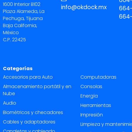
664-
1600 Interior B102
info@okdock.mx
664
Plaza Alameda, La
664
Pechuga, Tijuana
Baja California,
México
C.P. 22425
Categorías
Accesorios para Auto
Computadoras
Almacenamiento portátil y en
Consolas
Nube
Energía
Audio
Herramientas
Biométricos y checadores
Impresión
Cables y adaptadores
Limpieza y mantenimi
Canaletas y cableado