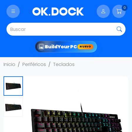
0
Build
Your PC
NUEVO
Inicio
Periféricos
Teclados