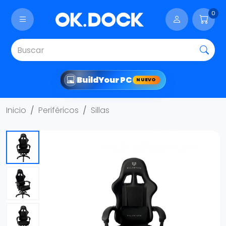
0
Build
Your PC
NUEVO
Inicio
Periféricos
Sillas