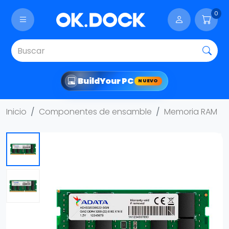
0
Build
Your PC
NUEVO
Inicio
Componentes de ensamble
Memoria RAM