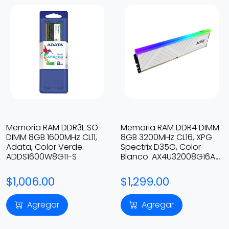
Memoria RAM DDR3L SO-
Memoria RAM DDR4 DIMM
DIMM 8GB 1600MHz CL11,
8GB 3200MHz CL16, XPG
Adata, Color Verde.
Spectrix D35G, Color
ADDS1600W8G11-S
Blanco. AX4U32008G16A-
SWHD35G
$1,006.00
$1,299.00
Agregar
Agregar