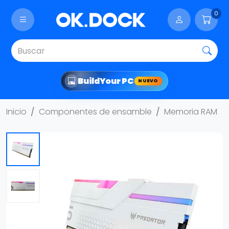
0
Build
Your PC
NUEVO
Inicio
Componentes de ensamble
Memoria RAM