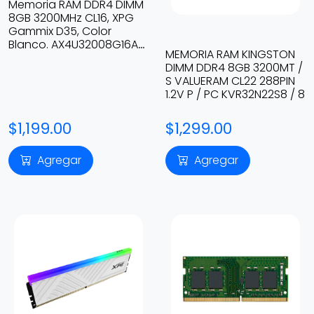
Memoria RAM DDR4 DIMM
8GB 3200MHz CL16, XPG
Gammix D35, Color
Blanco. AX4U32008G16A-
MEMORIA RAM KINGSTON
SWHD35
DIMM DDR4 8GB 3200MT /
S VALUERAM CL22 288PIN
1.2V P / PC KVR32N22S8 / 8
$1,199.00
$1,299.00
Agregar
Agregar