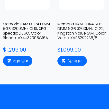
Memoria RAM DDR4 DIMM
Memoria RAM DDR4 SO-
8GB 3200MHz CL16, XPG
DIMM 8GB 3200MHz CL22,
Spectrix D35G, Color
Kingston ValueRAM, Color
Blanco. AX4U32008G16A-
Verde. KVR32S22S6/8
SWHD35G
$1,299.00
$1,099.00
Agregar
Agregar