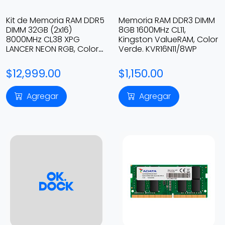
Kit de Memoria RAM DDR5
Memoria RAM DDR3 DIMM
DIMM 32GB (2x16)
8GB 1600MHz CL11,
8000MHz CL38 XPG
Kingston ValueRAM, Color
LANCER NEON RGB, Color
Verde. KVR16N11/8WP
Negro. AX5U8000C3816G-
DCLANRSG
$12,999.00
$1,150.00
Agregar
Agregar