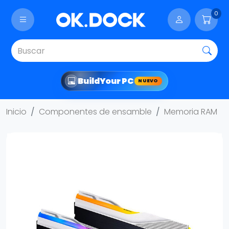
0
Build
Your PC
NUEVO
Inicio
Componentes de ensamble
Memoria RAM