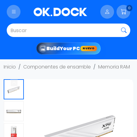
0
Build
Your PC
NUEVO
Inicio
Componentes de ensamble
Memoria RAM