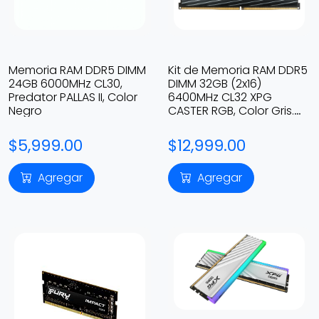
Memoria RAM DDR5 DIMM
Kit de Memoria RAM DDR5
24GB 6000MHz CL30,
DIMM 32GB (2x16)
Predator PALLAS II, Color
6400MHz CL32 XPG
Negro
CASTER RGB, Color Gris.
AX5U6400C3216GDCCARGY
$5,999.00
$12,999.00
Agregar
Agregar