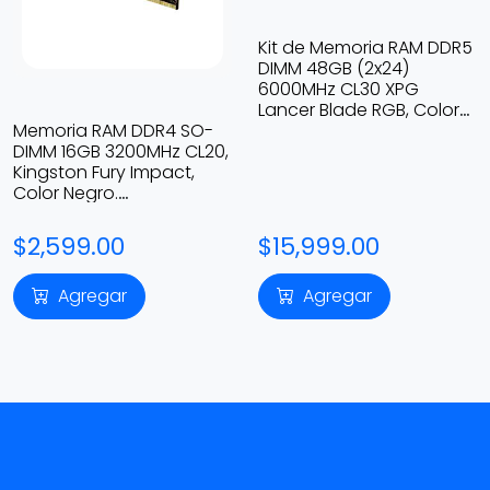
Kit de Memoria RAM DDR5
DIMM 48GB (2x24)
6000MHz CL30 XPG
Lancer Blade RGB, Color
Blanco.
Memoria RAM DDR4 SO-
AX5U6000C3024G-
DIMM 16GB 3200MHz CL20,
DTLABRWH
Kingston Fury Impact,
Color Negro.
KF432S20IB/16
$2,599.00
$15,999.00
Agregar
Agregar