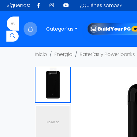
Síguenos:
¿Quiénes somos?
Categorías
Build
Your PC
N
Inicio
Energía
Baterías y Power banks