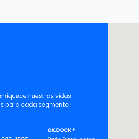
enriquece nuestras vidas
ones para cada segmento
OK.DOCK ®