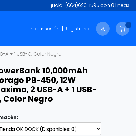
¡Hola!
(664)623-1595
con 8 líneas
0
Iniciar sesión
Registrarse
-A + 1 USB-C, Color Negro
owerBank 10,000mAh
orago PB-450, 12W
aximo, 2 USB-A + 1 USB-
, Color Negro
macén: