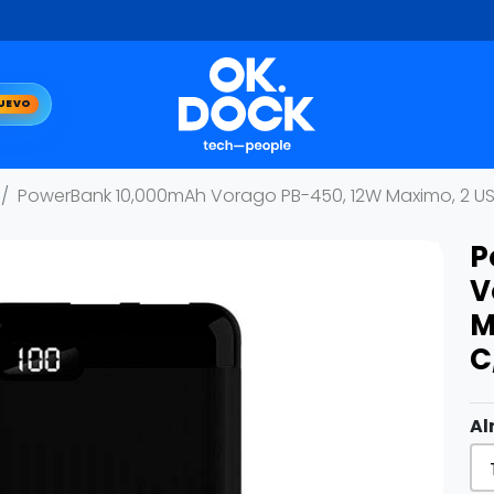
UEVO
PowerBank 10,000mAh Vorago PB-450, 12W Maximo, 2 USB
P
V
M
C
Al