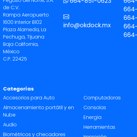
Pegaso del Norte, S.A.
664-851-0623
664
de C.V.
664-
Rampa Aeropuerto
664-
1600 Interior B102
info@okdock.mx
664
Plaza Alameda, La
664
Pechuga, Tijuana
Baja California,
México
C.P. 22425
Categorías
Accesorios para Auto
Computadoras
Almacenamiento portátil y en
Consolas
Nube
Energía
Audio
Herramientas
Biométricos y checadores
Impresión