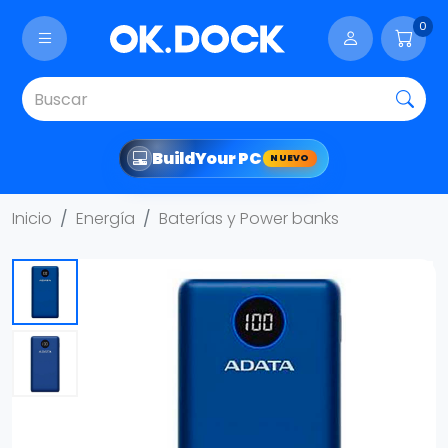
0
Build
Your PC
NUEVO
Inicio
Energía
Baterías y Power banks