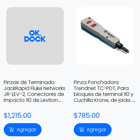
Pinzas de Terminado
Pinza Ponchadora
JackRapid Fluke Networks
Trendnet TC-PDT, Para
JR-LEV-2, Conectores de
bloques de terminal 110 y
Impacto 110 de Leviton
Cuchilla Krone, de jacks y
61110, 5G110, y 6110G
páneles de parcheo
$1,215.00
$785.00
Agregar
Agregar