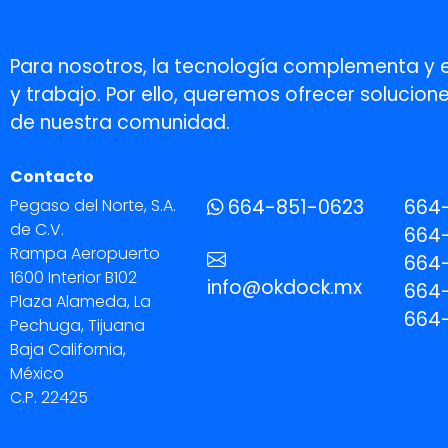
Para nosotros, la tecnología complementa y 
y trabajo. Por ello, queremos ofrecer soluci
de nuestra comunidad.
Contacto
Pegaso del Norte, S.A.
664-851-0623
664
de C.V.
664-
Rampa Aeropuerto
664-
1600 Interior B102
info@okdock.mx
664
Plaza Alameda, La
664
Pechuga, Tijuana
Baja California,
México
C.P. 22425