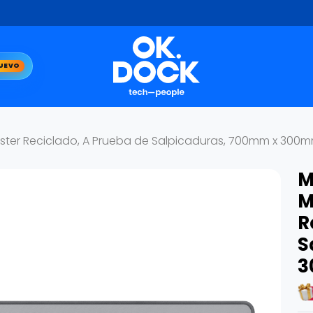
UEVO
ster Reciclado, A Prueba de Salpicaduras, 700mm x 300m
M
M
R
S
3