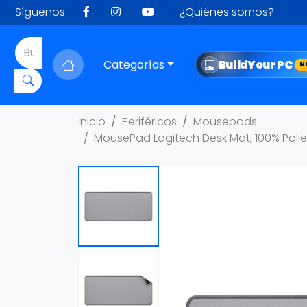
Síguenos:
¿Quiénes somos?
Categorías
Build
Your PC
N
Inicio
Periféricos
Mousepads
MousePad Logitech Desk Mat, 100% Polie