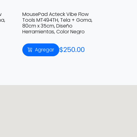
w
MousePad Acteck Vibe Flow
ma,
Tools MT494TH, Tela + Goma,
80cm x 35cm, Diseño
Herramientas, Color Negro
$250.00
Agregar