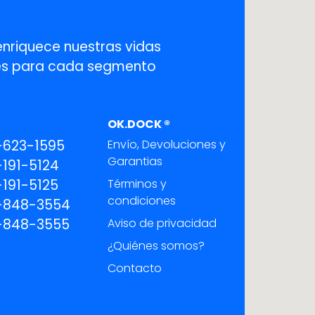
enriquece nuestras vidas
ones para cada segmento
OK.DOCK ®
-623-1595
Envío, Devoluciones y
Garantias
191-5124
191-5125
Términos y
condiciones
-848-3554
-848-3555
Aviso de privacidad
¿Quiénes somos?
Contacto