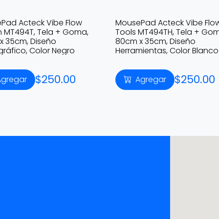
Pad Acteck Vibe Flow
MousePad Acteck Vibe Flo
in MT494T, Tela + Goma,
Tools MT494TH, Tela + Go
x 35cm, Diseño
80cm x 35cm, Diseño
ráfico, Color Negro
Herramientas, Color Blanco
$250.00
$250.00
Agregar
Agregar