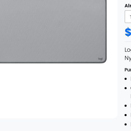
Al
Lo
Ny
Pu