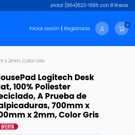
¡Hola!
(664)623-1595
con 8 líneas
0
Iniciar sesión
Registrarse
m x 2mm, Color Gris
ousePad Logitech Desk
at, 100% Poliester
eciclado, A Prueba de
alpicaduras, 700mm x
00mm x 2mm, Color Gris