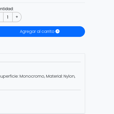
ntidad:
-
+
Agregar al carrito
uperficie: Monocromo, Material: Nylon,