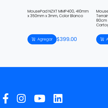
MousePad NZXT MMP400, 410mm
Mouse
x 350mm x 3mm, Color Blanco
Terra
80cm 
Cartog
$399.00
Agregar