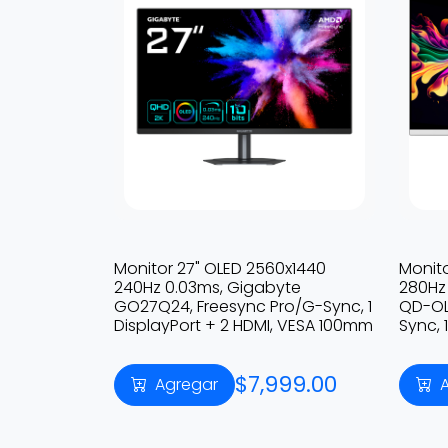
Monitor 27" OLED 2560x1440
Monito
240Hz 0.03ms, Gigabyte
280Hz
GO27Q24, Freesync Pro/G-Sync, 1
QD-OL
DisplayPort + 2 HDMI, VESA 100mm
Sync, 
$7,999.00
Agregar