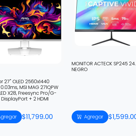
MONITOR ACTECK SP245 24
NEGRO
r 27" OLED 2560x1440
 0.03ms, MSI MAG 271QPW
ED X28, Freesync Pro/G-
1 DisplayPort + 2 HDMI
$11,799.00
$1,599.0
Agregar
Agregar