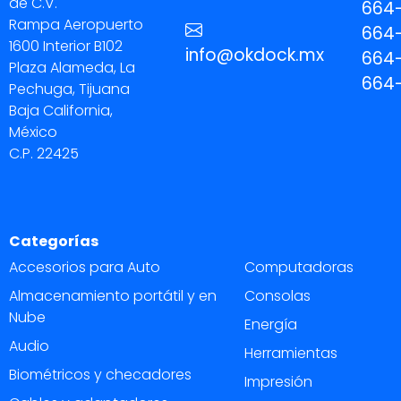
de C.V.
664-
Rampa Aeropuerto
664-
1600 Interior B102
info@okdock.mx
664
Plaza Alameda, La
664
Pechuga, Tijuana
Baja California,
México
C.P. 22425
Categorías
Accesorios para Auto
Computadoras
Almacenamiento portátil y en
Consolas
Nube
Energía
Audio
Herramientas
Biométricos y checadores
Impresión