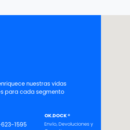
enriquece nuestras vidas
ones para cada segmento
OK.DOCK ®
-623-1595
Envío, Devoluciones y