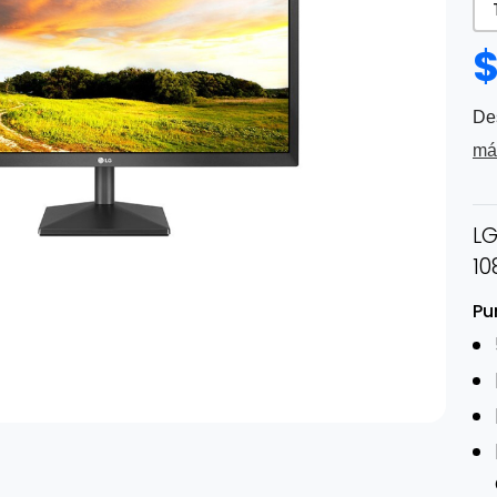
De
má
LG
10
Pu