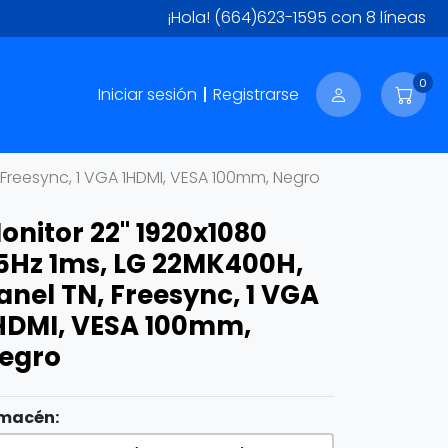
¡Hola!
(664)623-1595
con 8 líneas
0
Iniciar sesión
Registrarse
 Freesync, 1 VGA 1HDMI, VESA 100mm, Negro
onitor 22" 1920x1080
5Hz 1ms, LG 22MK400H,
anel TN, Freesync, 1 VGA
HDMI, VESA 100mm,
egro
macén: