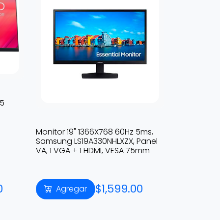
.5
Monitor 19" 1366X768 60Hz 5ms,
Samsung LS19A330NHLXZX, Panel
VA, 1 VGA + 1 HDMI, VESA 75mm
0
$1,599.00
Agregar