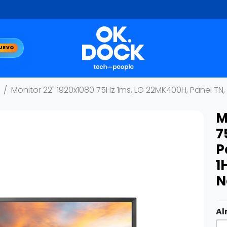
UEVO
Monitor 22" 1920x1080 75Hz 1ms, LG 22MK400H, Panel TN,
M
7
P
1
N
Al