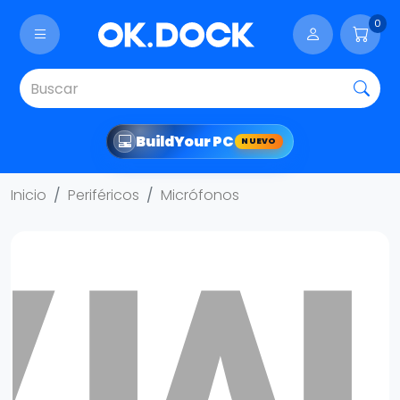
0
Build
Your PC
NUEVO
Inicio
Periféricos
Micrófonos