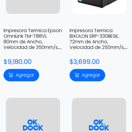
Impresora Termica Epson
Impresora Termica
OmniLink TM-T88VI,
BIXOLON SRP-330IIIESK,
80mm de Ancho,
72mm de Ancho,
Velocidad de 350mm/s,
Velocidad de 250mm/s,
USB + RJ45 + DB9, Corte
USB + RJ11 + DB9 + RJ45,
Automatico
Corte Automatico
$9,180.00
$3,699.00
Agregar
Agregar