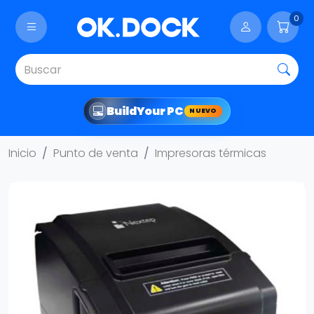
0
Build
Your PC
NUEVO
Inicio
Punto de venta
Impresoras térmicas