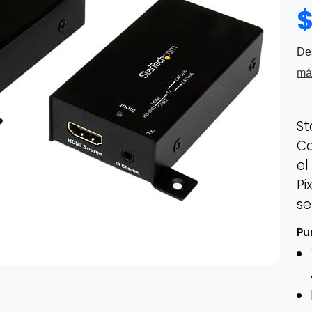
De
má
St
Ca
el
Pi
se
Pu