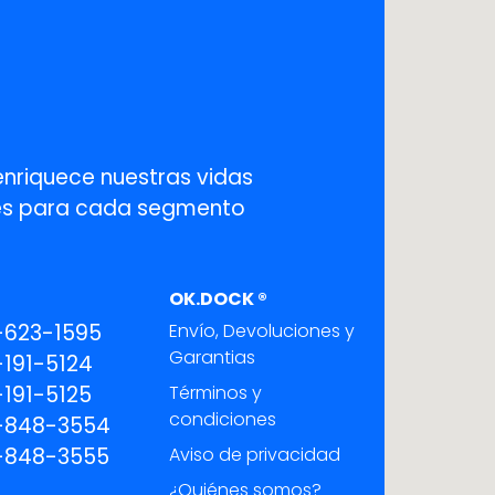
enriquece nuestras vidas
ones para cada segmento
OK.DOCK ®
-623-1595
Envío, Devoluciones y
Garantias
191-5124
191-5125
Términos y
condiciones
-848-3554
-848-3555
Aviso de privacidad
¿Quiénes somos?