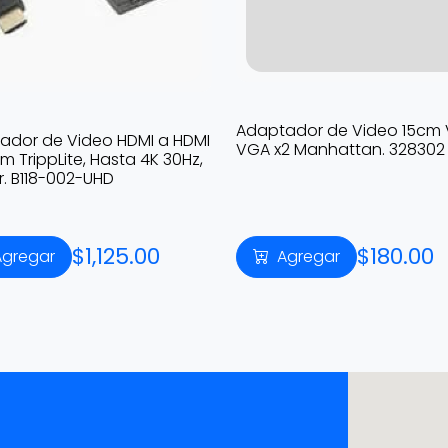
Adaptador de Video 15cm
ador de Video HDMI a HDMI
VGA x2 Manhattan. 328302
m TrippLite, Hasta 4K 30Hz,
er. B118-002-UHD
$1,125.00
$180.00
Agregar
Agregar