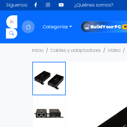
Síguenos:
¿Quiénes somos?
Categorías
Build
Your PC
N
Inicio
Cables y adaptadores
Video