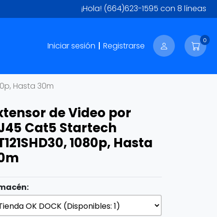
¡Hola!
(664)623-1595
con 8 líneas
0
Iniciar sesión
Registrarse
80p, Hasta 30m
xtensor de Video por
J45 Cat5 Startech
T121SHD30, 1080p, Hasta
0m
macén: