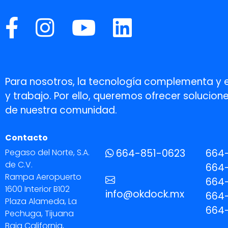
Para nosotros, la tecnología complementa y 
y trabajo. Por ello, queremos ofrecer soluci
de nuestra comunidad.
Contacto
Pegaso del Norte, S.A.
664-851-0623
664
de C.V.
664-
Rampa Aeropuerto
664-
1600 Interior B102
info@okdock.mx
664
Plaza Alameda, La
664
Pechuga, Tijuana
Baja California,